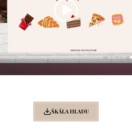
00:00
|
47:33
ŠKÁLA HLADU