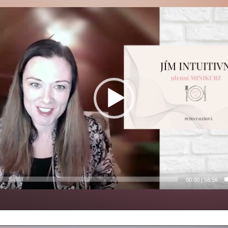
00:00
|
58:56