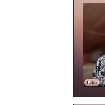
Video
přehrávač