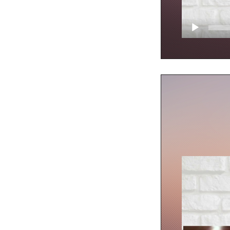
Video
přehrávač