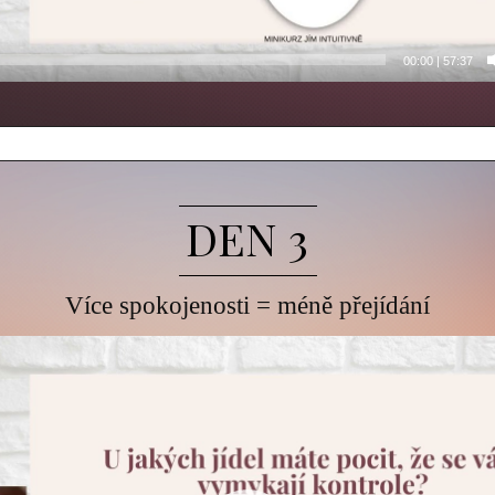
00:00
|
57:37
DEN 3
Více spokojenosti = méně přejídání