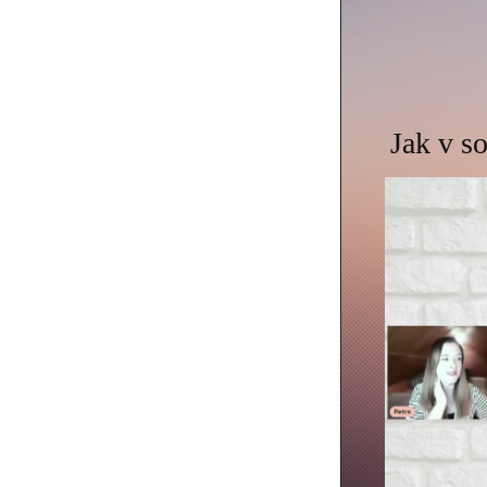
Jak v so
Video
přehrávač