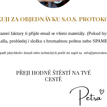
UJI ZA OBJEDNÁVKU S.O.S. PROTOK
azení faktury ti přijde email se všemi materiály. (Pokud by
ašla, prohledej i složku s hromadnou poštou nebo SPA
padě jakýchkoliv dotazů nebo technických potíží mi napiš na info@petravales
PŘEJI HODNĚ ŠTĚSTÍ NA TVÉ
CESTĚ