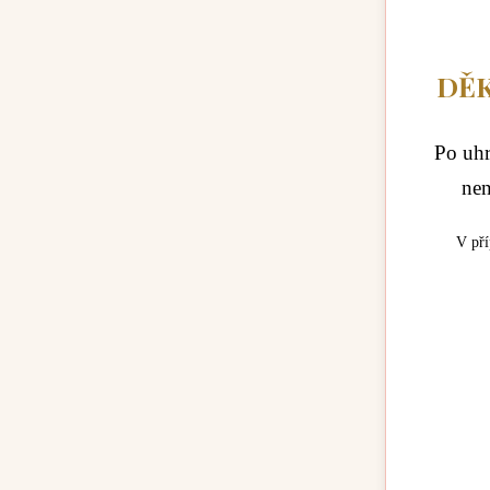
DĚK
Po uhr
nen
V pří