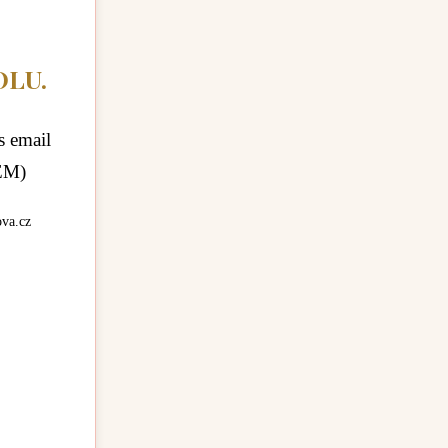
OLU.
s email
MEM)
ova.cz