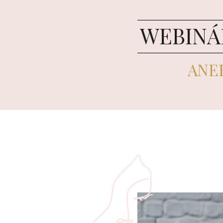
WEBINÁŘ
ANE
Video
přehrávač