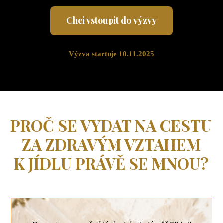
Chci vstoupit do výzvy
Výzva startuje 10.11.2025
PROČ SE VYDAT NA CESTU
ZA ZDRAVÝM VZTAHEM
K JÍDLU PRÁVĚ SE MNOU?