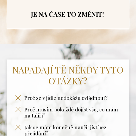
JE NA ČASE TO ZMĚNIT!
NAPADAJÍ TĚ NĚKDY TYTO
OTÁZKY?
Proč se v jídle nedokážu ovládnout?
Proč musím pokaždé dojíst vše, co mám
na talíři?
Jak se mám konečně naučit jíst bez
přejídání?