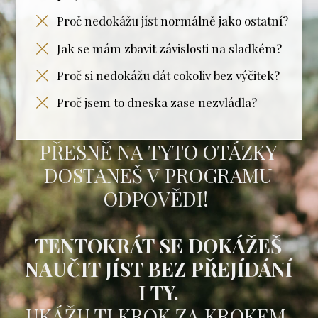
Proč nedokážu jíst normálně jako ostatní?
Jak se mám zbavit závislosti na sladkém?
Proč si nedokážu dát cokoliv bez výčitek?
Proč jsem to dneska zase nezvládla?
PŘESNĚ NA TYTO OTÁZKY
DOSTANEŠ V PROGRAMU
ODPOVĚDI!
TENTOKRÁT SE DOKÁŽEŠ
NAUČIT JÍST BEZ PŘEJÍDÁNÍ
I TY.
UKÁŽU TI KROK ZA KROKEM,