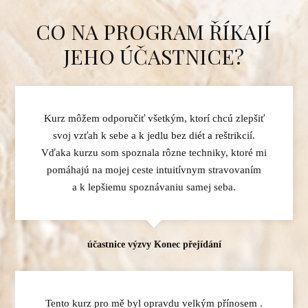
CO NA PROGRAM ŘÍKAJÍ
JEHO ÚČASTNICE?
Kurz môžem odporučiť všetkým, ktorí chcú zlepšiť
svoj vzťah k sebe a k jedlu bez diét a reštrikcií.
Vďaka kurzu som spoznala rôzne techniky, ktoré mi
pomáhajú na mojej ceste intuitívnym stravovaním
a k lepšiemu spoznávaniu samej seba.
účastnice výzvy Konec přejídání
Tento kurz pro mě byl opravdu velkým přínosem .