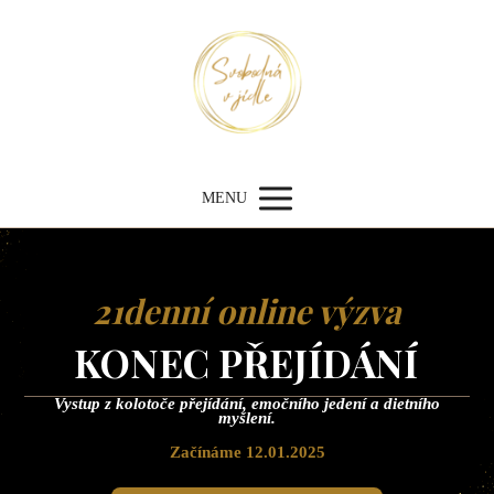
MENU
21denní online výzva
KONEC PŘEJÍDÁNÍ
Vystup z kolotoče přejídání, emočního jedení a dietního
myšlení.
Začínáme 12.01.2025