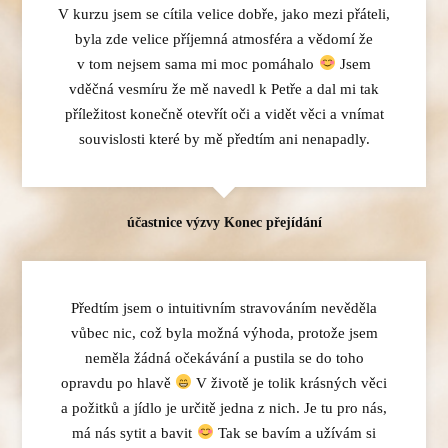
V kurzu jsem se cítila velice dobře, jako mezi přáteli,
byla zde velice příjemná atmosféra a vědomí že
v tom nejsem sama mi moc pomáhalo
Jsem
vděčná vesmíru že mě navedl k Petře a dal mi tak
příležitost konečně otevřít oči a vidět věci a vnímat
souvislosti které by mě předtím ani nenapadly.
účastnice výzvy Konec přejídání
Předtím jsem o intuitivním stravováním nevěděla
vůbec nic, což byla možná výhoda, protože jsem
neměla žádná očekávání a pustila se do toho
opravdu po hlavě
V životě je tolik krásných věci
a požitků a jídlo je určitě jedna z nich. Je tu pro nás,
má nás sytit a bavit
Tak se bavím a užívám si