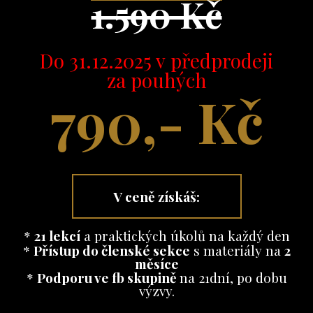
1.590 Kč
Do 31.12.2025 v předprodeji
za pouhých
790,- Kč
V ceně získáš:
*
21 lekcí
a praktických úkolů na každý den
*
Přístup do členské sekce
s materiály na
2
měsíce
*
Podporu ve fb skupině
na 21dní, po dobu
výzvy.