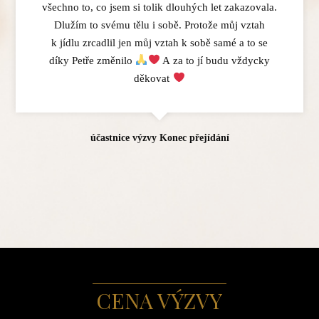
všechno to, co jsem si tolik dlouhých let zakazovala.
Dlužím to svému tělu i sobě. Protože můj vztah
k jídlu zrcadlil jen můj vztah k sobě samé a to se
díky Petře změnilo
A za to jí budu vždycky
děkovat
účastnice výzvy Konec přejídání
CENA VÝZVY