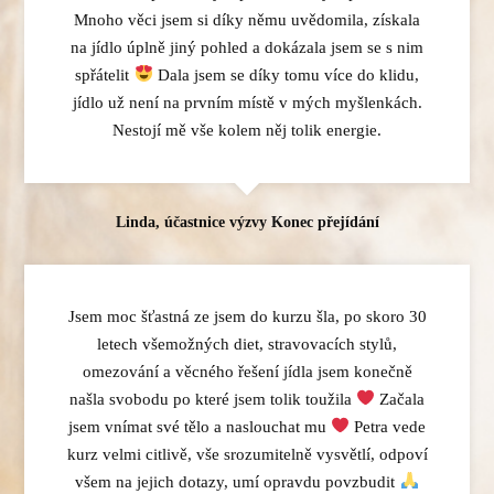
Mnoho věci jsem si díky němu uvědomila, získala
na jídlo úplně jiný pohled a dokázala jsem se s nim
spřátelit
Dala jsem se díky tomu více do klidu,
jídlo už není na prvním místě v mých myšlenkách.
Nestojí mě vše kolem něj tolik energie.
Linda, účastnice výzvy Konec přejídání
Jsem moc šťastná ze jsem do kurzu šla, po skoro 30
letech všemožných diet, stravovacích stylů,
omezování a věcného řešení jídla jsem konečně
našla svobodu po které jsem tolik toužila
Začala
jsem vnímat své tělo a naslouchat mu
Petra vede
kurz velmi citlivě, vše srozumitelně vysvětlí, odpoví
všem na jejich dotazy, umí opravdu povzbudit