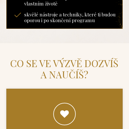
vlastním životě
skvělé nástroje a techniky, které ti budou
oporou i po skončení programu
CO SE VE VÝZVĚ DOZVÍŠ
A NAUČÍŠ?