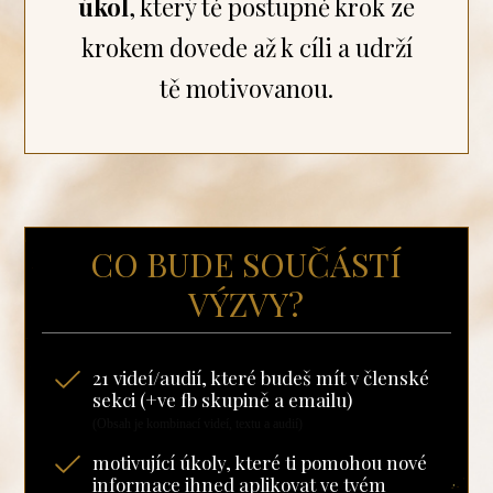
úkol
, který tě postupně krok ze
krokem dovede až k cíli a udrží
tě motivovanou.
CO BUDE SOUČÁSTÍ
VÝZVY?
21 videí/audií, které budeš mít v členské
sekci (+ve fb skupině a emailu)
(Obsah je kombinací videí, textu a audií)
motivující úkoly, které ti pomohou nové
informace ihned aplikovat ve tvém