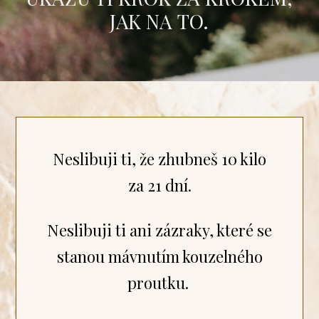
JAK NA TO.
Neslibuji ti, že zhubneš 10 kilo
za 21 dní.
Neslibuji ti ani zázraky, které se
stanou mávnutím kouzelného
proutku.