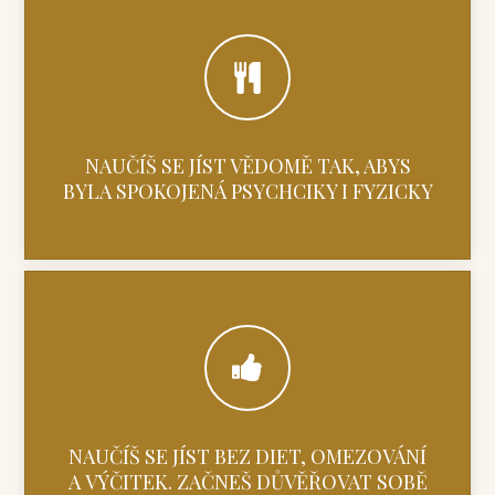
NAUČÍŠ SE JÍST VĚDOMĚ TAK, ABYS
BYLA SPOKOJENÁ PSYCHCIKY I FYZICKY
NAUČÍŠ SE JÍST BEZ DIET, OMEZOVÁNÍ
A VÝČITEK. ZAČNEŠ DŮVĚŘOVAT SOBĚ