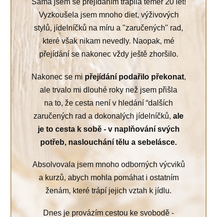
Sama jsem se přejídáním trápila téměř 20 let!
Vyzkoušela jsem mnoho diet, výživových
stylů, jídelníčků na míru a "zaručených" rad,
které však nikam nevedly. Naopak, mé
přejídání se nakonec vždy ještě zhoršilo.
Nakonec se mi
přejídání podařilo překonat
,
ale trvalo mi dlouhé roky než jsem přišla
na to, že cesta není v hledání “dalších
zaručených rad a dokonalých jídelníčků,
ale
je to cesta k sobě
- v naplňování svých
potřeb, naslouchání tělu a sebelásce.
Absolvovala jsem mnoho odborných výcviků
a kurzů, abych mohla pomáhat i ostatním
ženám, které trápí jejich vztah k jídlu.
Dnes je provázím cestou ke svobodě -