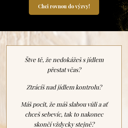
Chci rovnou do výzvy!
Štve tě, že nedokážeš s jídlem
přestat včas?
Ztrácíš nad jídlem kontrolu?
Máš pocit, že máš slabou vůli a ať
chceš sebevíc, tak to nakonec
skončí vždycky stejně?