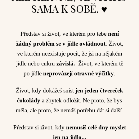
SAMA K SOBĚ. ♥
Představ si život, ve kterém pro tebe
není
žádný problém se v jídle ovládnout.
Život,
ve kterém neexistuje pocit, že jsi na nějakém
jídle nebo cukru
závislá.
Život, ve kterém tě
po jídle
neprovázejí otravné výčitky
.
Život, kdy dokážeš sníst
jen jeden čtvereček
čokolády
a zbytek odložit. Ne proto, že bys
měla, ale proto, že nemáš potřebu dát si další.
Představ si život, kdy
nemusíš celé dny myslet
jen na jídlo...