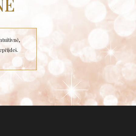
NĚ
ntuitivně,
epřijdeš.