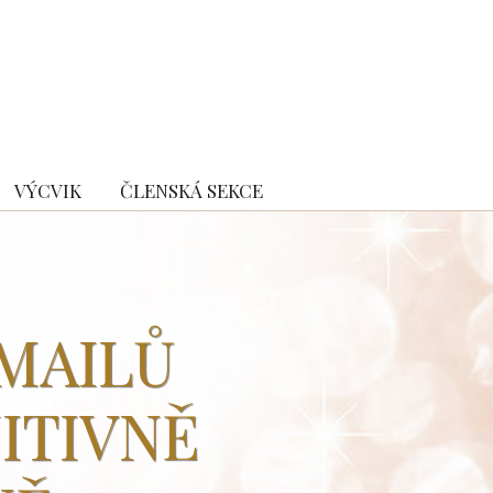
VÝCVIK
ČLENSKÁ SEKCE
MAILŮ
UITIVNĚ