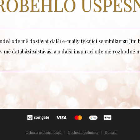
ROBĚHLO ÚSPĚŠ
deš ode mě dostávat další e-maily týkající se minikurzu Jím i
 v mé databázi zůstáváš, a o další inspiraci ode mě rozhodně n
Ochrana osobních údajů
Obchodní podmínky
Kontakt