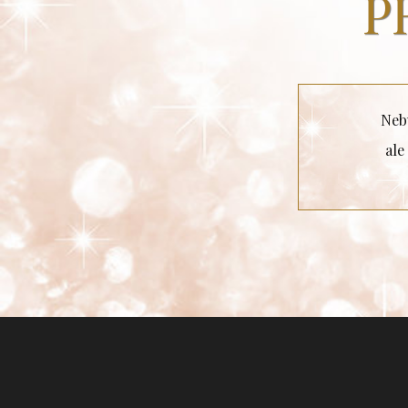
P
Nebu
ale