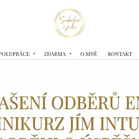
 SPOLUPRÁCE
ZDARMA
O MNĚ
KONTAKT
AŠENÍ ODBĚRŮ E
NIKURZ JÍM INT