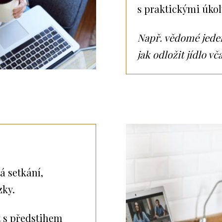
s praktickými úkol
Např. vědomé jeden
jak odložit jídlo vča
á setkání,
zky.
t s předstihem