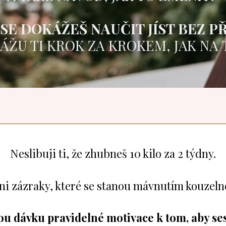
E DOKÁŽEŠ NAUČIT JÍST BEZ PŘE
ÁŽU TI KROK ZA KROKEM, JAK NA 
Neslibuji ti, že zhubneš 10 kilo za 2 týdny.
 ani zázraky, které se stanou mávnutím kouzel
dnou dávku pravidelné motivace k tom, aby s