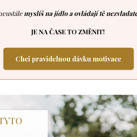
 neustále
myslíš na jídlo a ovládají tě nezvladat
JE NA ČASE TO ZMĚNIT!
Chci pravidelnou dávku motivace
 TYTO