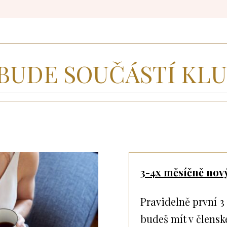
BUDE SOUČÁSTÍ KL
3-4x měsíčně nový
Pravidelně první 3 
budeš mít v člensk