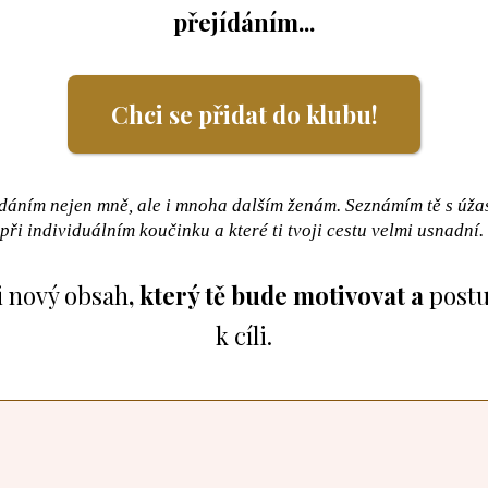
přejídáním...
Chci se přidat do klubu!
jídáním nejen mně, ale i mnoha dalším ženám. Seznámím tě s úž
při individuálním koučinku a které ti tvoji cestu velmi usnadní.
i nový obsah
, který tě bude motivovat a
postu
k cíli.