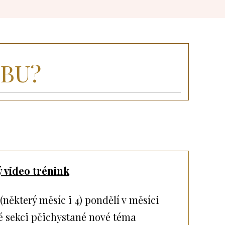
UBU?
 video trénink
(některý měsíc i 4) pondělí v měsíci
é sekci pčichystané nové téma