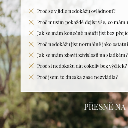
Proč se v jídle nedokážu ovládnout?
Proč musím pokaždé dojíst vše, co mám n
Jak se mám konečně naučit jíst bez přejí
Proč nedokážu jíst normálně jako ostatn
Jak se mám zbavit závislosti na sladkém?
Proč si nedokážu dát cokoliv bez výčitek?
Proč jsem to dneska zase nezvládla?
PŘESNĚ NA