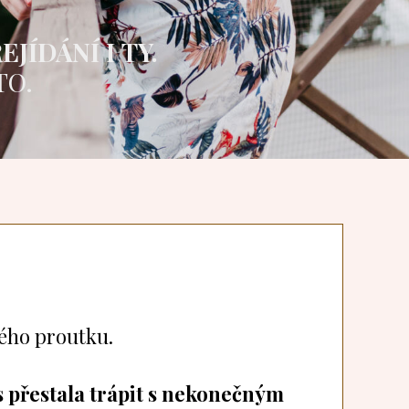
JÍDÁNÍ I TY.
TO.
ného proutku.
es přestala trápit s nekonečným