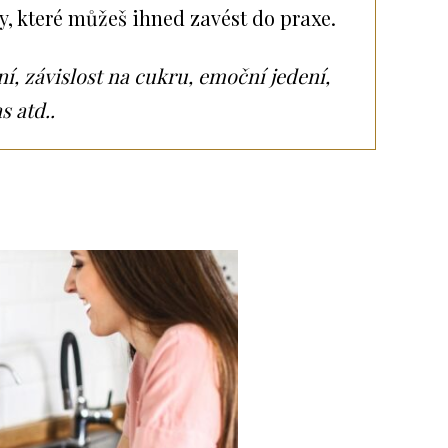
y, které můžeš ihned zavést do praxe.
í, závislost na cukru, emoční jedení,
s atd..