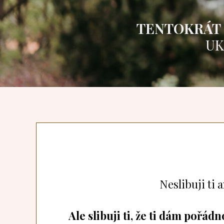
TENTOKRÁT S
UK
Neslibuji ti
Ale slibuji ti, že ti dám pořá