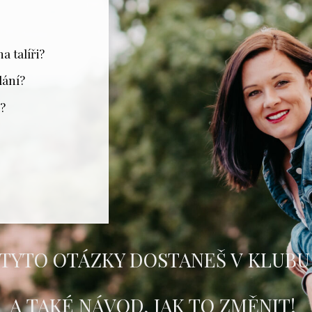
a talíři?
dání?
í?
 TYTO OTÁZKY DOSTANEŠ V KLUBU
A TAKÉ NÁVOD, JAK TO ZMĚNIT!