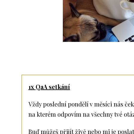
1x QaA setkání
Vždy poslední pondělí v měsíci nás ček
na kterém odpovím na všechny tvé otá
Buď můžeš přijít živě nebo mi je posla