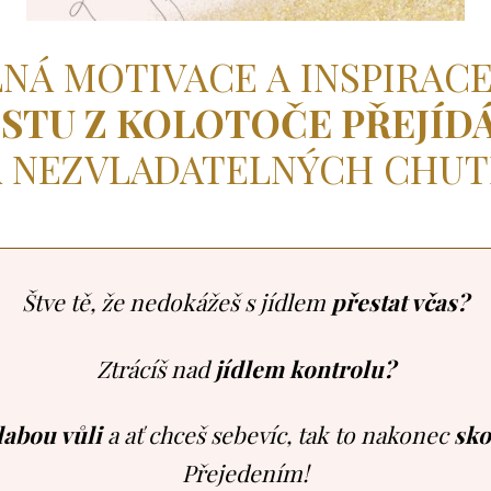
NÁ MOTIVACE A INSPIRACE
STU Z KOLOTOČE PŘEJÍD
A NEZVLADATELNÝCH CHUTÍ
Štve tě, že nedokážeš s jídlem
přestat včas?
Ztrácíš nad
jídlem kontrolu?
labou vůli
a ať chceš sebevíc, tak to nakonec
sko
Přejedením!