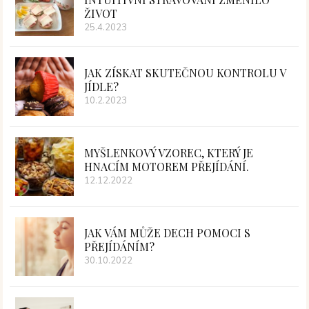
ŽIVOT
25.4.2023
JAK ZÍSKAT SKUTEČNOU KONTROLU V
JÍDLE?
10.2.2023
MYŠLENKOVÝ VZOREC, KTERÝ JE
HNACÍM MOTOREM PŘEJÍDÁNÍ.
12.12.2022
JAK VÁM MŮŽE DECH POMOCI S
PŘEJÍDÁNÍM?
30.10.2022