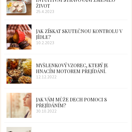
ŽIVOT
25.4.2023
JAK ZÍSKAT SKUTEČNOU KONTROLU V
JÍDLE?
10.2.2023
MYŠLENKOVÝ VZOREC, KTERÝ JE
HNACÍM MOTOREM PŘEJÍDÁNÍ.
12.12.2022
JAK VÁM MŮŽE DECH POMOCI S
PŘEJÍDÁNÍM?
30.10.2022