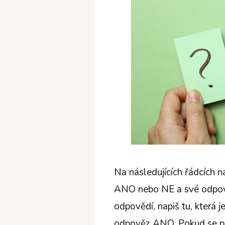
Na následujících řádcích 
ANO nebo NE a své odpovědi
odpovědí, napiš tu, která j
odpověz ANO. Pokud se přec