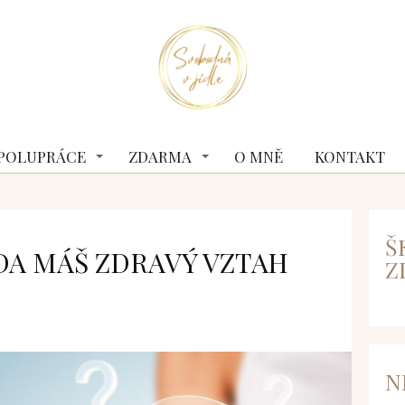
 SPOLUPRÁCE
ZDARMA
O MNĚ
KONTAKT
Š
 ZDA MÁŠ ZDRAVÝ VZTAH
Z
N