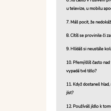
6. Jíš často v rušivém p
u televize,
u mobilu apo
7. Máš pocit, že nedokáž
8. Cítíš se provinile či 
9. Hlídáš si neustále ko
10. Přemýšlíš často nad t
vypadá tvé tělo?
11. Když dostaneš hlad, 
jíst?
12. Používáš jídlo k tom