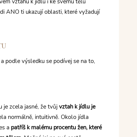
vém vztahu k jídlu i ke svému tělu
 ANO ti ukazují oblasti, které vyžadují
TU
a podle výsledku se podívej se na to,
je zcela jasné, že tvůj
vztah k jídlu je
la normálně, intuitivně. Okolo jídla
res a
patříš k malému procentu žen, které