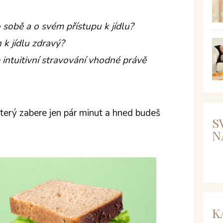
sobě a o svém přístupu k jídlu?
h k jídlu zdravý?
 intuitivní stravování vhodné právě
 který zabere jen pár minut a hned budeš
S
N
K