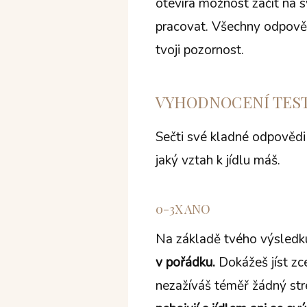
otevírá možnost začít na s
pracovat. Všechny odpovědi
tvoji pozornost.
VYHODNOCENÍ TES
Sečti své kladné odpovědi 
jaký vztah k jídlu máš.
0-3X ANO
Na základě tvého výsledku 
v pořádku.
Dokážeš jíst zce
nezažíváš téměř žádný st