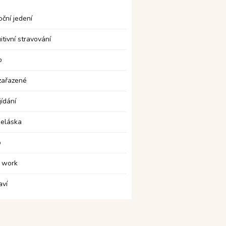
ční jedení
uitivní stravování
o
zařazené
jídání
eláska
o
 work
aví