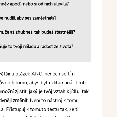
hněv apod.) nebo si od nich ulevila?
 se nudíš, aby ses zaměstnala?
m, že až zhubneš, tak budeš šťastnější?
uje to tvoji náladu a radost ze života?
většinu otázek ANO, nenech se tím
důvod k tomu, abys byla zklamaná. Tento
možní zjistit, jaký je tvůj vztah k jídlu, tak
ivněji změnit.
Není to nástroj k tomu,
 Přistupuj k tomuto testu tak, že ti