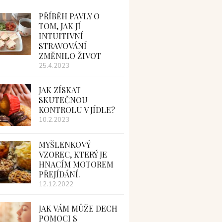
PŘÍBĚH PAVLY O
TOM, JAK JÍ
INTUITIVNÍ
STRAVOVÁNÍ
ZMĚNILO ŽIVOT
25.4.2023
JAK ZÍSKAT
SKUTEČNOU
KONTROLU V JÍDLE?
10.2.2023
MYŠLENKOVÝ
VZOREC, KTERÝ JE
HNACÍM MOTOREM
PŘEJÍDÁNÍ.
12.12.2022
JAK VÁM MŮŽE DECH
POMOCI S