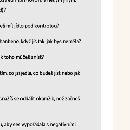
rostředí? (při hovoru s někým jiným,
d)?
eš mít jídlo pod kontrolou?
zahanbeně, když jíš tak, jak bys neměla?
lik toho můžeš sníst?
ím, co jsi jedla, co budeš jíst nebo jak
snažíš se oddálit okamžik, než začneš
u, aby ses vypořádala s negativními