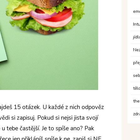
emo
Int
jídl
Ne
pře
seb
těl
the
najdeš 15 otázek. U každé z nich odpověz
zdr
 si zapisuj. Pokud si nejsi jista svojí
e u tebe častější. Je to spíše ano? Pak
e jen přikláníš spíše k ne, zapiš si NE.