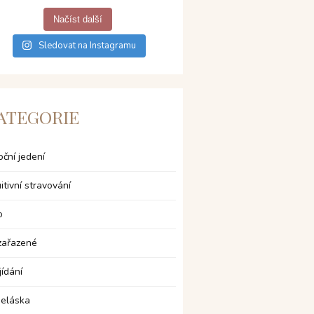
Načíst další
Sledovat na Instagramu
ATEGORIE
ční jedení
uitivní stravování
o
zařazené
jídání
eláska