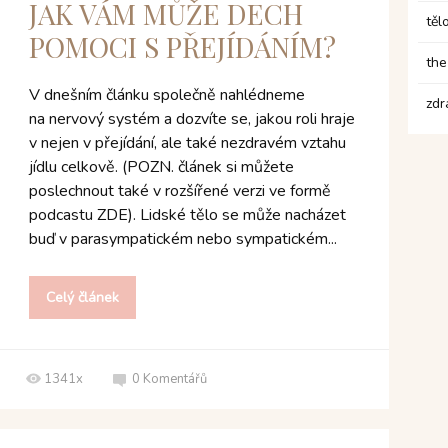
JAK VÁM MŮŽE DECH
těl
POMOCI S PŘEJÍDÁNÍM?
the
V dnešním článku společně nahlédneme
zdr
na nervový systém a dozvíte se, jakou roli hraje
v nejen v přejídání, ale také nezdravém vztahu
jídlu celkově. (POZN. článek si můžete
poslechnout také v rozšířené verzi ve formě
podcastu ZDE). Lidské tělo se může nacházet
buď v parasympatickém nebo sympatickém...
Celý článek
1341x
0
Komentářů