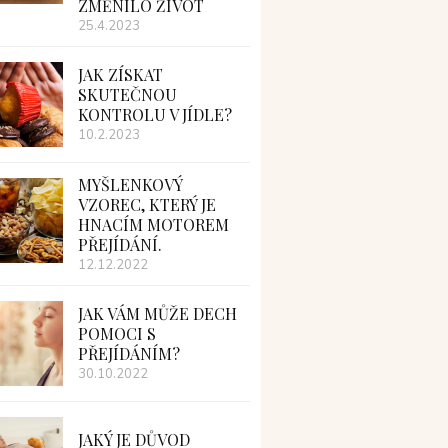
ZMĚNILO ŽIVOT
25.4.2023
JAK ZÍSKAT
SKUTEČNOU
KONTROLU V JÍDLE?
10.2.2023
MYŠLENKOVÝ
VZOREC, KTERÝ JE
HNACÍM MOTOREM
PŘEJÍDÁNÍ.
12.12.2022
JAK VÁM MŮŽE DECH
POMOCI S
PŘEJÍDÁNÍM?
30.10.2022
JAKÝ JE DŮVOD