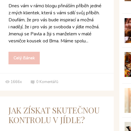
Dnes vám v rámci blogu přináším příběh jedné
z mých klientek, která s vámi sdílí svůj příběh.
Doufám, že pro vás bude inspirací a možná
i nadějí, že i pro vás je svoboda v jídle možná.
Jmenuji se Pavla a žiji s manželem v malé
vesničce kousek od Brna. Máme spolu...
Celý článek
1666x
0
Komentářů
JAK ZÍSKAT SKUTEČNOU
KONTROLU V JÍDLE?