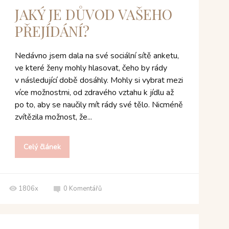
JAKÝ JE DŮVOD VAŠEHO
PŘEJÍDÁNÍ?
Nedávno jsem dala na své sociální sítě anketu,
ve které ženy mohly hlasovat, čeho by rády
v následující době dosáhly. Mohly si vybrat mezi
více možnostmi, od zdravého vztahu k jídlu až
po to, aby se naučily mít rády své tělo. Nicméně
zvítězila možnost, že...
Celý článek
1806x
0
Komentářů