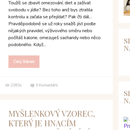
Toužíš se zbavit omezování, diet a zažívat
svobodu v jídle? Bez toho aniž bys ztratila
kontrolu a začala se přejídat? Pak čti dál…
Pravděpodobně se už roky snažíš jíst podle
nějakých pravidel, výživového směru nebo
počítáš kalorie, omezuješ sacharidy nebo něco
S
podobného. Když...
N
Celý článek
2383x
0
Komentářů
S
N
MYŠLENKOVÝ VZOREC,
KTERÝ JE HNACÍM