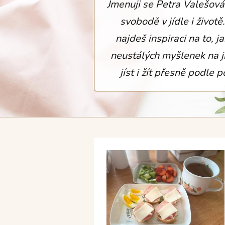
Jmenuji se Petra Valešová
svobodě v jídle i životě
najdeš inspiraci na to, j
neustálých myšlenek na jí
jíst i žít přesně podle 