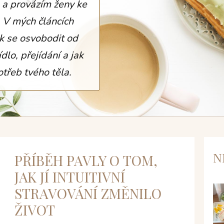
 a provázím ženy ke
. V mých článcích
ak se
osvobodit od
dlo, přejídání a jak
potřeb tvého těla.
N
PŘÍBĚH PAVLY O TOM,
JAK JÍ INTUITIVNÍ
STRAVOVÁNÍ ZMĚNILO
ŽIVOT