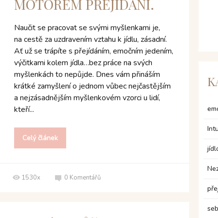
MOTOREM PŘEJÍDÁNÍ.
Naučit se pracovat se svými myšlenkami je,
na cestě za uzdravením vztahu k jídlu, zásadní.
Ať už se trápíte s přejídáním, emočním jedením,
výčitkami kolem jídla…bez práce na svých
myšlenkách to nepůjde. Dnes vám přináším
K
krátké zamyšlení o jednom vůbec nejčastějším
a nejzásadnějším myšlenkovém vzorci u lidí,
kteří...
emo
Int
Celý článek
jídl
Ne
1530x
0
Komentářů
pře
seb